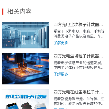
业、食品卫生行业、光电工程及
航空航天等。
相关内容
四方光电尘埃粒子计数器精准监测微粒污染，助力显示面板制程良率提升
受益于下游电视、电脑、手机等
消费类电子产品以及商显、车
载、医疗等专显产品需求的推
了解更多
动，近年来中国显示面板市场规
模整体呈增长态势，由2016年的
2984亿元增长至2023的5694亿
四方光电尘埃粒子计数器在半导体洁净生产中的应用
元，但整体增速逐步趋缓，市场
随着电子信息产业的迅速发展，
竞争进一步加剧。中大尺寸市场
中国半导体行业市场规模也从
仍由LCD技术主导，但竞争格局
2017年的1315亿美元增长至2022
了解更多
较为固定，需要进一步提升产品
年的1820亿美元。基于半导体产
良率，降本增效，以提升产品利
业国产化进程不断加快，下游晶
润和竞争力。OLED技术逐渐成
圆厂也在不断扩张，中国芯片制
熟，占领小尺寸市场，但与LCD
造商预计2024 年将新开18座晶圆
四方光电在线尘埃粒子计数器，洁净室环境监测的“火眼金睛”
相比在工艺成熟度和产品良率上
厂，产能将从760万片推升至860
随着新能源锂电池、半导体、生
仍有较大的提升空间。综上，在
万片。在半导体国产化趋势下，
物制药、液晶面板等领域的快速
LCD和OLED面板的制造中，产
国内晶圆厂的扩张也有望带动半
发展，对生产环境的洁净度提出