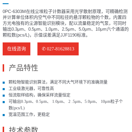
0PC-6303M在线尘埃粒子计数器采用光学散射原理，可精确检测
并计算单位体积内空气中不同粒径的悬浮颗粒物的个数，内置四
方光电独有的尘源智能识别模块，配以流量稳定的气泵，可同时
输出0.3μm、0.5μm、1.0μm、2.5μm、5.0μm、10μm六个通道的
颗粒数(pcs/L)，示值误差满足JJF1190标准。
在线咨询
✆ 027-81628813
产品特性
颗粒物智能识别算法，满足不同大气环境下的准确测量
工业级激光器，可靠性高
恒流取样结构，确保采样流量恒定
可输出0.3μm、0.5μm、 1.0μm、 2 .5μm、5.0μm、 10μm粒子个
数(pcs/L)
宽温范围工作，更稳定
技术参数