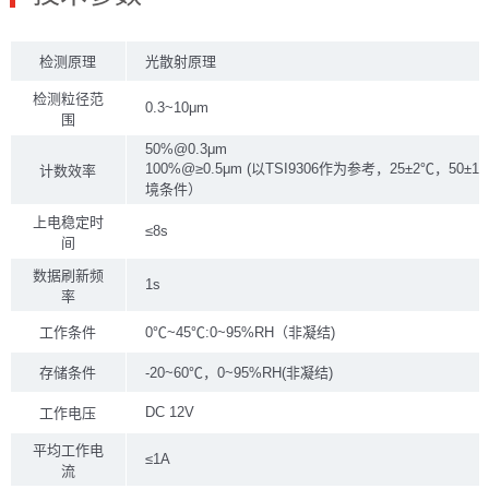
检测原理
光散射原理
检测粒径范
0.3~10μm
围
50%@0.3μm
100%@≥0.5μm (以TSI9306作为参考，25±2℃，50±1
计数效率
境条件）
上电稳定时
≤8s
间
数据刷新频
1s
率
工作条件
0℃~45℃:0~95%RH（非凝结)
存储条件
-20~60℃，0~95%RH(非凝结)
DC 12V
工作电压
平均工作电
≤1A
流