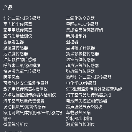
产品
红外二氧化碳传感器
二氧化碳变送器
室内粉尘传感器
甲醛&VOC传感器
家用甲烷传感器
集成空品传感器模组
空气质量检测仪
新风控制器
香氛发生器
温控器
温湿度传感器
尘埃粒子计数器
污浊度传感器
扬尘颗粒物传感器
油烟颗粒物传感器
温室气体传感器
呼气末二氧化碳模块
超声波氧气传感器
快速激光氧气传感器
弥散氧气传感器
医用风扇
微型红外二氧化碳传感器
可燃气体安全监测传感器
电化学CO传感器
激光甲烷传感器&检测仪
SF6泄漏监测传感器及报警系统
冷媒泄漏监测传感器&检测仪
汽车空气品质传感器总成
汽车空气质量改善装置
电池热失控监测传感器
发动机氧气/氮氧传感器
超声波燃气表&模块
家用可燃气体探测器/一氧化碳报
车载散热风扇
警器
控制器/比例阀
微量氧分析仪
激光氨气检测仪