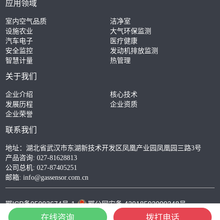
应用领域
室内空气品质
洁净室
设施农业
大气环保监测
汽车电子
医疗健康
安全监控
发动机排放监测
智慧计量
热管理
关于我们
企业介绍
核心技术
发展历程
企业资质
企业荣誉
联系我们
地址：湖北省武汉市东湖新技术开发区凤凰产业园凤凰园三路3号
产品咨询: 027-81628813
公司总机: 027-87405251
邮箱:
info@gassensor.com.cn
鄂ICP备05003674号-1
鄂公网安备 42018502000248号
©2003-2025 四方光电股份有限公司 版权所有
在线咨询
拨打电话