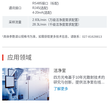
RS485接口（标配)
通讯接口
RJ45(选配)
4-20mA(选配)
2.83L/min（万级洁净度需求配置）
采样流量
28.3L/min（千级洁净度需求配置）
*具体参数请以规格书为准，如需获取更多技术信息，请联系：027-81628813
应用领域
洁净室
四方光电基于10年光散射技术的
研究与创新，提供洁净室在线监
测解决方案，推出了激光型粒子
了解更多
计数传感器PM5000S与
PM3003NS，以及在线粒子计数
器OPC-6500F和OPC-6303P，可
广泛应用于医药行业、电子行