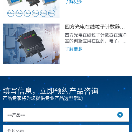
品良率提升都是下一阶段需要迫
了解更多
导体配套设备的国产替代需求，
了更高的要求，有效控制洁净室
切解决的问题。
将随着晶圆工厂的扩产持续增
空气中的尘埃粒子浓度至关重
加。
要。按照国家相关规定，洁净室
在设计、建造以及交付运行以
四方光电在线粒子计数器在洁净室的创新应用
后，都需要对其性能和合理性进
行综合评价分析。那么，企业为
四方光电在线粒子计数器在洁净
了满足生产条件搭建符合标准要
室的创新应用在医药、电子、食
求的洁净室环境，该如何实现对
品、航空航天、生物工程、精密
了解更多
尘埃粒子的监测呢？
加工等领域，相关生产作业过程
中环境空气需要满足较高洁净度
的要求，并符合相关行业标准，
例如制药行业需要符合GMP标
准。客户一般采用粒子计数器来
针对作业环境进行检测，在国内
相关检测设备需要符合国家计量
填写信息，立即预约产品咨询
总局颁布的JJF1190-2008《尘埃
产品专家将为您提供专业产品选型帮助
粒子计数器校准规范》规程的技
术要求。