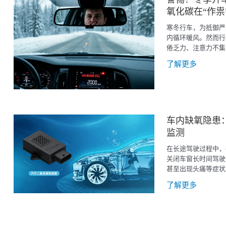
氧化碳在“作祟
寒冬行车，为抵御严
内循环暖风。然而行
倦乏力、注意力不集
眩晕等不适，这些看
了解更多
度CO2在悄悄作祟
响座舱空气品质，更
致命隐患。
车内缺氧隐患
监测
在长途驾驶过程中，
关闭车窗长时间驾驶
甚至出现头痛等症状
咎于“车内缺氧”，
了解更多
化碳（CO2）。相
闭，CO2浓度的上
直接且严重。