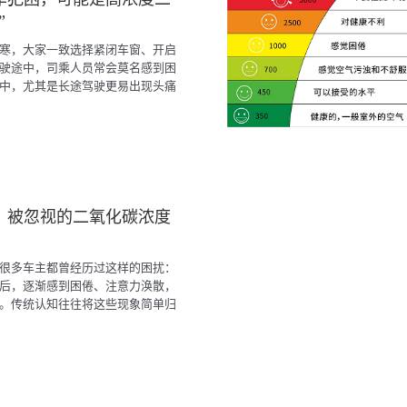
”
寒，大家一致选择紧闭车窗、开启
驶途中，司乘人员常会莫名感到困
中，尤其是长途驾驶更易出现头痛
似不起眼的“小状况”，实则是高浓
。这个被忽视的“健康隐患”，不仅影
会引发疲劳驾驶，给出行安全埋下
：被忽视的二氧化碳浓度
很多车主都曾经历过这样的困扰：
后，逐渐感到困倦、注意力涣散，
。传统认知往往将这些现象简单归
但真正的元凶其实是不断累积的二氧
较于室内环境，车内空间更为狭小密
升速度更快，对行车安全的影响更为