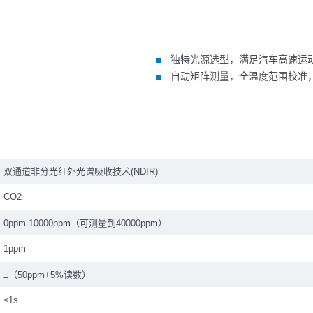
独特光源选型，满⾜汽⻋⾼速运
自动矩阵测量，全温度范围校准
双通道非分光红外光谱吸收技术(NDIR)
CO2
0ppm-10000ppm（可测量到40000ppm）
1ppm
±（50ppm+5%读数）
≤1s