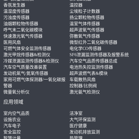
香氛发生器
温控器
温湿度传感器
尘埃粒子计数器
污浊度传感器
扬尘颗粒物传感器
油烟颗粒物传感器
温室气体传感器
呼气末二氧化碳模块
超声波氧气传感器
快速激光氧气传感器
弥散氧气传感器
医用风扇
微型红外二氧化碳传感器
可燃气体安全监测传感器
电化学CO传感器
激光甲烷传感器&检测仪
SF6泄漏监测传感器及报警系统
冷媒泄漏监测传感器&检测仪
汽车空气品质传感器总成
汽车空气质量改善装置
电池热失控监测传感器
发动机氧气/氮氧传感器
超声波燃气表&模块
家用可燃气体探测器/一氧化碳报
车载散热风扇
警器
控制器/比例阀
微量氧分析仪
激光氨气检测仪
应用领域
室内空气品质
洁净室
设施农业
大气环保监测
汽车电子
医疗健康
安全监控
发动机排放监测
智慧计量
热管理