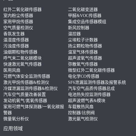
红外二氧化碳传感器
二氧化碳变送器
室内粉尘传感器
甲醛&VOC传感器
家用甲烷传感器
集成空品传感器模组
空气质量检测仪
新风控制器
香氛发生器
温控器
温湿度传感器
尘埃粒子计数器
污浊度传感器
扬尘颗粒物传感器
油烟颗粒物传感器
温室气体传感器
呼气末二氧化碳模块
超声波氧气传感器
快速激光氧气传感器
弥散氧气传感器
医用风扇
微型红外二氧化碳传感器
可燃气体安全监测传感器
电化学CO传感器
激光甲烷传感器&检测仪
SF6泄漏监测传感器及报警系统
冷媒泄漏监测传感器&检测仪
汽车空气品质传感器总成
汽车空气质量改善装置
电池热失控监测传感器
发动机氧气/氮氧传感器
超声波燃气表&模块
家用可燃气体探测器/一氧化碳报
车载散热风扇
警器
控制器/比例阀
微量氧分析仪
激光氨气检测仪
应用领域