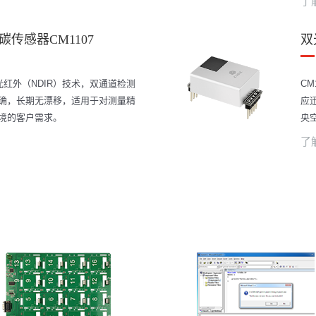
了
传感器CM1107
双
分光红外（NDIR）技术，双通道检测
C
确，长期无漂移，适用于对测量精
应
境的客户需求。
央
了