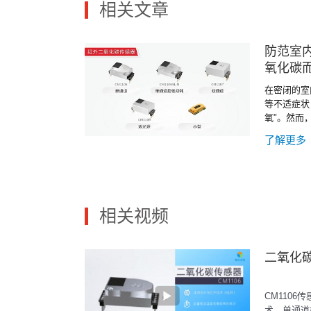
相关文章
防范室
氧化碳
在密闭的室
等不适症状
氧"。然而
于氧气的减
了解更多
现象的直接
相关视频
二氧化
CM1106
术，单通道