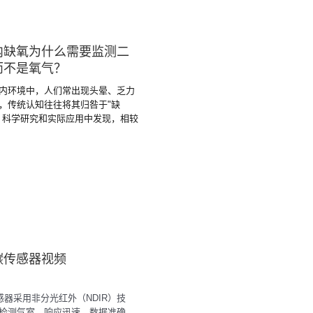
内缺氧为什么需要监测二
而不是氧气？
内环境中，人们常出现头晕、乏力
，传统认知往往将其归咎于"缺
，科学研究和实际应用中发现，相较
少，二氧化碳的增加才是导致这一
原因。
碳传感器视频
传感器采用非分光红外（NDIR）技
检测气室，响应迅速，数据准确，