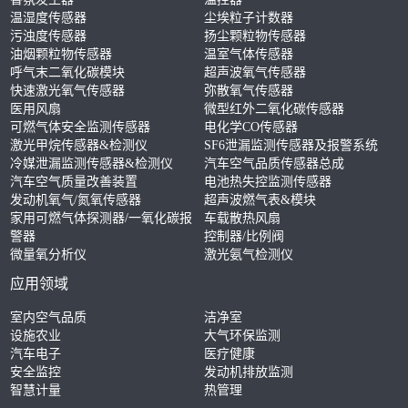
温湿度传感器
尘埃粒子计数器
污浊度传感器
扬尘颗粒物传感器
油烟颗粒物传感器
温室气体传感器
呼气末二氧化碳模块
超声波氧气传感器
快速激光氧气传感器
弥散氧气传感器
医用风扇
微型红外二氧化碳传感器
可燃气体安全监测传感器
电化学CO传感器
激光甲烷传感器&检测仪
SF6泄漏监测传感器及报警系统
冷媒泄漏监测传感器&检测仪
汽车空气品质传感器总成
汽车空气质量改善装置
电池热失控监测传感器
发动机氧气/氮氧传感器
超声波燃气表&模块
家用可燃气体探测器/一氧化碳报
车载散热风扇
警器
控制器/比例阀
微量氧分析仪
激光氨气检测仪
应用领域
室内空气品质
洁净室
设施农业
大气环保监测
汽车电子
医疗健康
安全监控
发动机排放监测
智慧计量
热管理