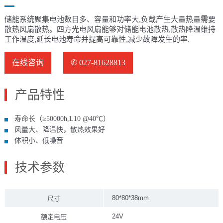
储能系统聚集电池数目多、容量和功率大,负载产生大量热量需要
散热风扇散热。四方光电风扇能够对储能电池散热,散热降温维持
工作温度,延长电池寿命并提高可靠性,减少故障发生的率.
在线咨询
✆ 027-81628813
产品特性
寿命长（≥50000h,L10 @40℃）
风量大、降温快，散热效果好
体积小、低噪音
技术参数
80*80*38mm
尺寸
24V
额定电压