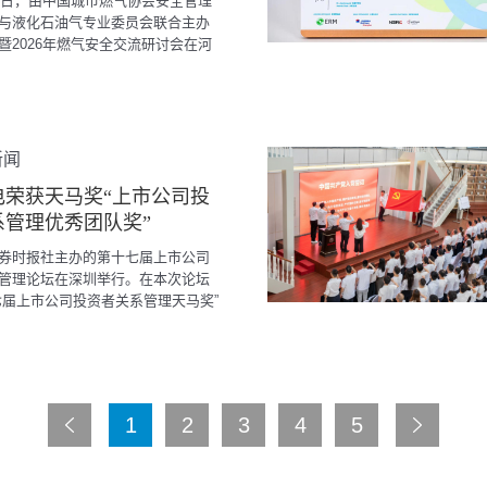
10日，由中国城市燃气协会安全管理
与液化石油气专业委员会联合主办
暨2026年燃气安全交流研讨会在河
隆重举行。四方光电携全系列燃气
体解决方案重磅亮相并发表主题演
新闻
电荣获天马奖“上市公司投
系管理优秀团队奖”
券时报社主办的第十七届上市公司
管理论坛在深圳举行。在本次论坛
七届上市公司投资者关系管理天马奖”
发布。四方光电（688665.SH）
0家参评公司中脱颖而出，荣获“上市公
系管理优秀团队奖”，彰显了公司良
场形象与规范治理水平。
1
2
3
4
5