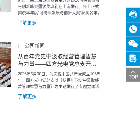
近日，由上海英国商会主办的2026可持续发展
与创新峰会暨颁奖典礼在上海举行。会上正式
揭晓本年度“可持续发展与创新大奖”获奖名单，
四方光电凭借在海外投资中践行ESG理念的突
了解更多
出表现，荣获“可持续对外投资奖优秀入围企
在线
客服
业”。
咨询
公司新闻
热线
关注
从百年党史中汲取经营管理智慧
微信
与力量——四方光电党总支开展
投诉
庆祝建党105周年主题党课
2026年6月30日，为庆祝中国共产党成立105周
建议
年，四方光电党总支以《从百年党史中汲取经
营管理智慧与力量》为主题举行了专题党课活
动。全体党员及部分受邀非党员高层管理干部
了解更多
共同参加。