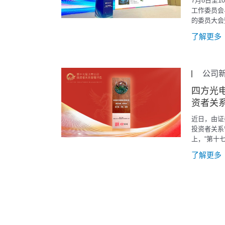
7月8日至
工作委员会
的委员大会
北雄安新区
了解更多
安全监测整
讲。
公司
四方光
资者关
近日，由证
投资者关系
上，“第十
获奖名单正式
了解更多
从超230
司投资者关
好的资本市