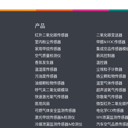
产品
红外二氧化碳传感器
二氧化碳变送器
室内粉尘传感器
甲醛&VOC传感器
家用甲烷传感器
集成空品传感器模
空气质量检测仪
新风控制器
香氛发生器
温控器
温湿度传感器
尘埃粒子计数器
污浊度传感器
扬尘颗粒物传感器
油烟颗粒物传感器
温室气体传感器
呼气末二氧化碳模块
超声波氧气传感器
快速激光氧气传感器
弥散氧气传感器
医用风扇
微型红外二氧化碳
可燃气体安全监测传感器
电化学CO传感器
激光甲烷传感器&检测仪
SF6泄漏监测传感
冷媒泄漏监测传感器&检测仪
汽车空气品质传感