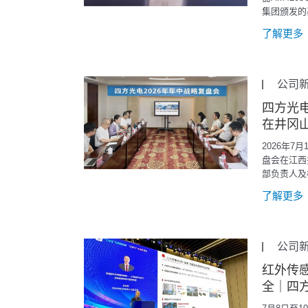
集团颁发的基于
的ETL证书
了解更多
公司
四方光电
在井冈
2026年7
盘会在江西
部负责人及
展大势，复
了解更多
阶段战略落
公司
红外传
全｜四方
安全研