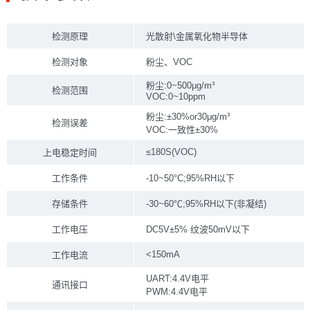
检测原理
光散射\金属氧化物半导体
检测对象
粉尘、VOC
粉尘:0~500μg/m³
检测范围
VOC:0~10ppm
粉尘:±30%or30μg/m³
检测误差
VOC:一致性±30%
≤180S(VOC)
上电稳定时间
工作条件
-10~50°C;95%RH以下
存储条件
-30~60℃;95%RH以下(非凝结)
工作电压
DC5V±5% 纹波50mV以下
<150mA
工作电流
UART:4.4V电平
通讯接口
PWM:4.4V电平