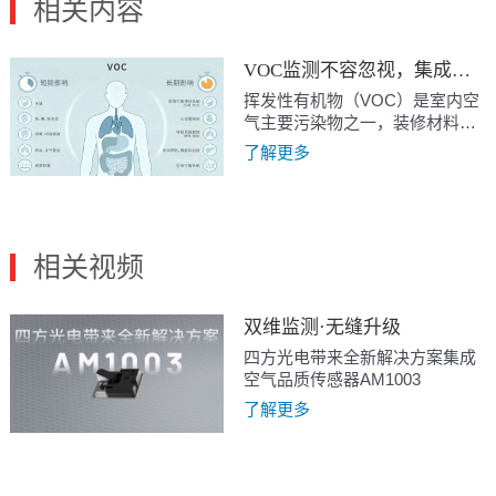
相关内容
VOC监测不容忽视，集成空品传感器AM1003为净化器减负
挥发性有机物（VOC）是室内空
气主要污染物之一，装修材料、
家具、3D打印材料、清洁剂等均
了解更多
会持续释放。短期暴露可能引发
咳嗽、咽喉疼痛、头晕头痛和过
敏等症状，长期刺激则可能增加
患癌风险。保持通风与使用空气
净化器是去除VOC的有效措施，
相关视频
而准确的VOC监测是净化器高效
运行的前提。
双维监测·无缝升级
四方光电带来全新解决方案集成
空气品质传感器AM1003
了解更多