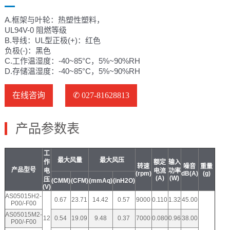
A.框架与叶轮：热塑性塑料，
UL94V-0 阻燃等级
B.导线：UL型正极(+)：红⾊
负极(-)：⿊⾊
C.⼯作温湿度：-40~85°C，5%~90%RH
D.存储温湿度：-40~85°C，5%~90%RH
在线咨询
✆ 027-81628813
产品参数表
工
最大风量
最大风压
作
额定
输入
转速
噪音
重量
产品型号
电
电流
功率
(rpm)
dB(A)
(g)
(A)
(W)
压
(CMM)
(CFM)
(mmAq)
(inH2O)
(V)
AS05015H2-
0.67
23.71
14.42
0.57
9000
0.110
1.32
45.00
P00/-F00
AS05015M2-
12
0.54
19.09
9.48
0.37
7000
0.080
0.96
38.00
P00/-F00