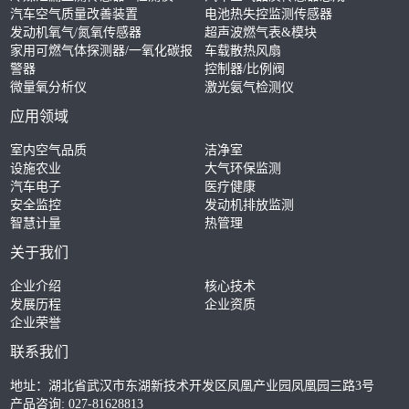
汽车空气质量改善装置
电池热失控监测传感器
发动机氧气/氮氧传感器
超声波燃气表&模块
家用可燃气体探测器/一氧化碳报
车载散热风扇
警器
控制器/比例阀
微量氧分析仪
激光氨气检测仪
应用领域
室内空气品质
洁净室
设施农业
大气环保监测
汽车电子
医疗健康
安全监控
发动机排放监测
智慧计量
热管理
关于我们
企业介绍
核心技术
发展历程
企业资质
企业荣誉
联系我们
地址：湖北省武汉市东湖新技术开发区凤凰产业园凤凰园三路3号
产品咨询: 027-81628813