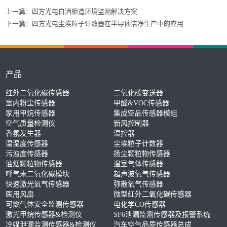
上一篇：
四方光电白酒酿造环境监测解决方案
下一篇：
四方光电尘埃粒子计数器在半导体洁净生产中的应用
产品
红外二氧化碳传感器
二氧化碳变送器
室内粉尘传感器
甲醛&VOC传感器
家用甲烷传感器
集成空品传感器模组
空气质量检测仪
新风控制器
香氛发生器
温控器
温湿度传感器
尘埃粒子计数器
污浊度传感器
扬尘颗粒物传感器
油烟颗粒物传感器
温室气体传感器
呼气末二氧化碳模块
超声波氧气传感器
快速激光氧气传感器
弥散氧气传感器
医用风扇
微型红外二氧化碳传感器
可燃气体安全监测传感器
电化学CO传感器
激光甲烷传感器&检测仪
SF6泄漏监测传感器及报警系统
冷媒泄漏监测传感器&检测仪
汽车空气品质传感器总成