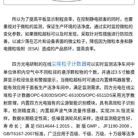
所以为了提高平板显示制程良率，在控制静电损害的同时，也要
重视对于微粒的监测，保证生产环境的洁净度。通过实时监控微粒的
变化参数，如果微粒超标可以及时发现，采取针对性措施进行防控改
善，以减少落在芯片和设备表面的微尘粒子，降低因为微粒本身和静
电微粒吸附（ESA）造成的产品损坏，提高良率。
尘埃粒子计数器
四方光电研制的在线
可以实时监测洁净车间中
单位体积内空气中不同粒径的悬浮颗粒物的个数，并通过3.5寸触摸
屏显示粒径信息和警报提示，当微粒超标时可通过内置蜂鸣器报警，
能有效应用于面板生产洁净车间中，满足监测需求。四方光电在线尘
埃粒子计数器OPC-6303DS/OPC-6510DS/OPC-6511DS采用光学散
射原理，内置四方光电独有的尘源智能识别模块，具有高效粒子识别
率，检测精度高；内置超声波气体流量传感器，实现28.3L恒流采
样，数据长期稳定性高；低噪音涡轮风机采样，连续监测稳定性好，
寿命长；满足IS014644-1:2015、新版GMP、JF1190-2008、
GB/T6167-2007标准，广泛应用于百级、千级、万级、十万级等洁净