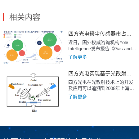
相关内容
四方光电粉尘传感器市占比第一，深耕技术引领行业发展
近日，国外权威咨询机构Yole
Intelligence发布报告《Gas and
Particle sensors 2024》，报告对
了解更多
气体和粉尘传感器全球市场进行
了调研，分析了气体和粉尘传感
四方光电实现基于光散射原理粉尘（PM2.5)传感器在多个领域中的创新应用
器的市场现状、具体的细分市场
和未来发展趋势，报告显示气体
四方光电在光散射技术上的开发
和粉尘传感器市场在2023年至
及应用可以追溯到2008年上海世
2029年间增长 8%，到2029年市
博会。为满足国内某知名暖通空
了解更多
场总规模将达到约 28 亿美元，在
调（HVAC）企业产品开发需
消费、工业、汽车和医疗这4大领
要，公司依托多年传感器和仪器
域都有所增长。
开发的基础，为客户开发成功一
套集成的空气品质模组，包含
PM2.5、CO2、甲醛、磁辐射和
温湿度等多种指标。