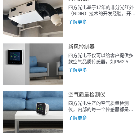
四方光电基于17年的非分光红外
（NDIR）技术的开发经验，开发
了单通道二氧化碳传感器
了解更多
CM1106，双通道二氧化碳传感
器CM1107，及双光源发明专利
技术的二氧化碳传感器
CM1109，可以满足设备在各种
新风控制器
应用工况下的使用需求。
四方光电不仅可以给客户提供多
款空气品质传感器，如PM2.5、
CO2、甲醛、VOC、RHT等，而
了解更多
且还能够基于自身丰富的电子开
发经验，帮助企业客户解决传感
器在集成设计过程中的风道设
计、通讯异常、电磁干扰、温升
空气质量检测仪
导致的温湿度测量不准等技术难
四方光电生产的空气质量检测
题.
仪，内部的每一个传感器都是我
们自主研发与生产，执行
了解更多
IATF16949汽车级质量管理体
系，充分保证了空气质量检测仪
的质量.