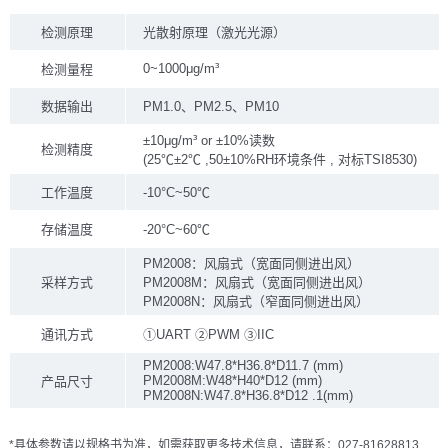
检测原理
光散射原理（激光光源）
0~1000μg/m³
检测量程
数据输出
PM1.0、PM2.5、PM10
±10μg/m³ or ±10%读数
检测精度
(25℃±2℃ ,50±10%RH环境条件 , 对标TSI8530)
工作温度
-10°C~50℃
存储温度
-20°C~60℃
PM2008：风扇式（宽面同侧进出风）
采样方式
PM2008M：风扇式（宽面同侧进出风）
PM2008N：风扇式（窄面同侧进出风）
通讯方式
①UART ②PWM ③IIC
PM2008:W47.8*H36.8*D11.7 (mm)
PM2008M:W48*H40*D12 (mm)
产品尺寸
PM2008N:W47.8*H36.8*D12 .1(mm)
*具体参数请以规格书为准，如需获取更多技术信息，请联系：027-81628813