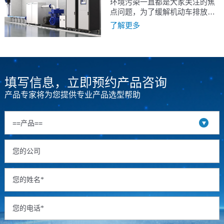
环境污染一直都是大家关注的焦
点问题，为了缓解机动车排放带
来的大气污染，近年来世界各国
了解更多
都在争相发展新能源汽车。虽然
新能源汽车都得到了长足的发
展，但是现阶段以汽油、柴油为
燃料的内燃机的应用仍然占据主
导地位。怎样有效地控制汽车污
填写信息，立即预约产品咨询
染，仍然是全球关注且亟待解决
的问题。
产品专家将为您提供专业产品选型帮助