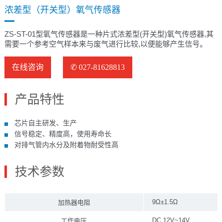
浓差型（开关型）氧气传感器
ZS-ST-01型氧气传感器是一种片式浓差型(开关型)氧气传感器,其
需要一个参考空气样本来与废气进行比较,以便能够产生信号。
在线咨询
✆ 027-81628813
产品特性
芯片自主研发、生产
信号稳定、精度高，使用寿命长
对排气管内水分及附着物耐受性高
技术参数
9Ω±1.5Ω
加热器电阻
DC 12V~14V
工作电压