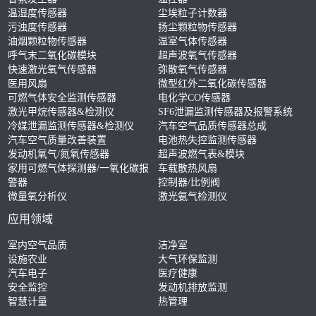
温湿度传感器
尘埃粒子计数器
污浊度传感器
扬尘颗粒物传感器
油烟颗粒物传感器
温室气体传感器
呼气末二氧化碳模块
超声波氧气传感器
快速激光氧气传感器
弥散氧气传感器
医用风扇
微型红外二氧化碳传感器
可燃气体安全监测传感器
电化学CO传感器
激光甲烷传感器&检测仪
SF6泄漏监测传感器及报警系统
冷媒泄漏监测传感器&检测仪
汽车空气品质传感器总成
汽车空气质量改善装置
电池热失控监测传感器
发动机氧气/氮氧传感器
超声波燃气表&模块
家用可燃气体探测器/一氧化碳报
车载散热风扇
警器
控制器/比例阀
微量氧分析仪
激光氨气检测仪
应用领域
室内空气品质
洁净室
设施农业
大气环保监测
汽车电子
医疗健康
安全监控
发动机排放监测
智慧计量
热管理