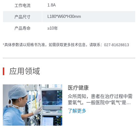
1.8A
工作电流
L180*W60*H30mm
产品尺寸
产品寿命
≥10年
*具体参数请以规格书为准，如需获取更多技术信息，请联系：027-81628813
应用领域
医疗健康
众所周知，患者在治疗过程中需
要氧气。一般医院中“氧气”是利
用纯医疗级别的氧气和空气加湿
了解更多
过滤混合。医生会依据具体的治
疗需求，实时测量和监控患者吸
入和呼出的氧气浓度、流量、压
力、流速等。