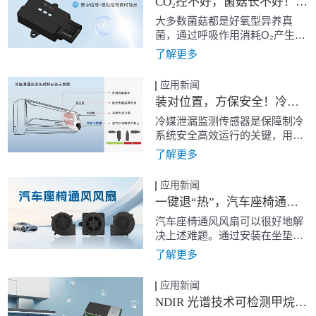
CO₂控不好，菌菇长不好！四方光电红外CO₂变送器精准打造科学生长微环境
于安全与健康的考量，采用专为
汽车环境设计、能在高温下保持
大多数菌菇都是好氧型异养真
稳定环保的车规级香氛发生器，
菌，通过呼吸作用消耗O₂产生
成为更为明智和安全的选择。
CO₂。而不同阶段，对CO₂浓度
了解更多
需求也不同
应用新闻
装对位置，方保安全！冷媒泄漏传感器安装秘籍
冷媒泄漏监测传感器是保障制冷
系统安全高效运行的关键，用于
实时监测冷媒浓度，有效预防泄
了解更多
漏风险。其安装位置直接决定了
检测精度、响应速度乃至整个系
应用新闻
统的安全性。为解决传感器安装
一键退“热”，汽车座椅通风风扇助力清凉出行
难题，四方光电总结出四大安装
法则，并提供附录MM实验装
汽车座椅通风风扇可以很好地解
置，通过“安装法则+实验测试”的
决上述难题。通过安装在坐垫和
双重保障，确保制冷系统稳定运
靠背发泡背面上的风扇，增加座
了解更多
行。
椅表面的空气流动带走热量，达
到局部持续降温的目的。即便长
应用新闻
时间乘坐，人体臀部和背部与座
NDIR 光谱技术可检测甲烷丙烷：守护家庭燃气安全
椅之间的接触面仍保持干燥和舒