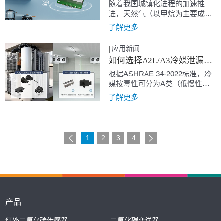
适，从根源上解决座椅降温难
随着我国城镇化进程的加速推
题。
进，天然气（以甲烷为主要成
分）和液化石油气（以丙烷为主
了解更多
要成分）已广泛应用于城乡家
庭。然而，燃气安全事故却时有
应用新闻
发生，给家庭安全带来了严重威
如何选择A2L/A3冷媒泄漏监测传感器？
胁。家用燃气报警器作为守护家
庭安全的必需品，其传感器需要
根据ASHRAE 34-2022标准，冷
满足家庭厨房对高精度、长寿
媒按毒性可分为A类（低慢性毒
命、低成本的严苛要求，以有效
性）、B类（高慢性毒性），按
了解更多
预防燃气泄漏事故的发生。
可燃性可分为第1类（无火焰传
播）、第2L类（弱可燃）、第2
类（可燃）、第3类（可燃易
爆）。A2L是低毒弱可燃性冷
1
2
3
4
媒，常见的有R32、R454A、
R454B、R454C、R1234ze、
R1234yf等。A3冷媒是高可燃性
天然工质，常见的有R290等。为
应对全球变暖问题，全球对高
GWP冷媒的管控趋严，A2L和A3
产品
冷媒因低GWP特性成为全球制冷
行业绿色转型的必然选择。
红外二氧化碳传感器
二氧化碳变送器