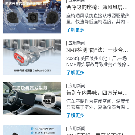
应用新闻
会呼吸的座椅：通风风扇给汽车装上“隐形肺”
座椅通风系统直接从根源驱散热
量，快速降低座椅温度。其内置
的座椅风扇运转产生气流，透过
了解更多
导风层均匀从打孔皮面排出（吹
风式）或将人体背部的湿热空气
应用新闻
抽走（吸风式）
NMP检测“简”法：一步合规，安全产能双保障
2023年美国某州电池工厂,一场
NMP爆炸事故导致业务产线停
摆，员工接触后眼鼻喉刺痛、皮
了解更多
肤灼伤，中枢神经也受影响,这是
切实刺痛企业和员工的双重灾
应用新闻
难。
告别车内异味，四方光电车规级香氛发生器开启清新之旅
汽车座舱作为密闭空间，温度常
显著高于室外，夏季仪表台温度
甚至可超70℃。传统香氛（主要
了解更多
成分为酒精和香料）难以耐受如
此高温，易导致变质、分解产生
应用新闻
有害物质，并存在爆炸风险。基