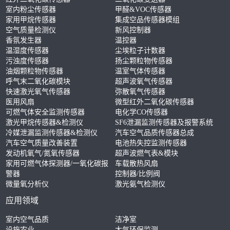
室内粉尘传感器
甲醛&VOC传感器
家用甲烷传感器
集成空品传感器模组
空气质量检测仪
新风控制器
香氛发生器
温控器
温湿度传感器
尘埃粒子计数器
污浊度传感器
扬尘颗粒物传感器
油烟颗粒物传感器
温室气体传感器
呼气末二氧化碳模块
超声波氧气传感器
快速激光氧气传感器
弥散氧气传感器
医用风扇
微型红外二氧化碳传感器
可燃气体安全监测传感器
电化学CO传感器
激光甲烷传感器&检测仪
SF6泄漏监测传感器及报警系统
冷媒泄漏监测传感器&检测仪
汽车空气品质传感器总成
汽车空气质量改善装置
电池热失控监测传感器
发动机氧气/氮氧传感器
超声波燃气表&模块
家用可燃气体探测器/一氧化碳报
车载散热风扇
警器
控制器/比例阀
微量氧分析仪
激光氨气检测仪
应用领域
室内空气品质
洁净室
设施农业
大气环保监测