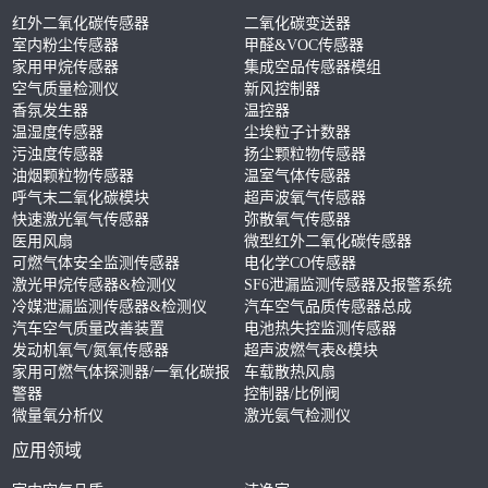
红外二氧化碳传感器
二氧化碳变送器
室内粉尘传感器
甲醛&VOC传感器
家用甲烷传感器
集成空品传感器模组
空气质量检测仪
新风控制器
香氛发生器
温控器
温湿度传感器
尘埃粒子计数器
污浊度传感器
扬尘颗粒物传感器
油烟颗粒物传感器
温室气体传感器
呼气末二氧化碳模块
超声波氧气传感器
快速激光氧气传感器
弥散氧气传感器
医用风扇
微型红外二氧化碳传感器
可燃气体安全监测传感器
电化学CO传感器
激光甲烷传感器&检测仪
SF6泄漏监测传感器及报警系统
冷媒泄漏监测传感器&检测仪
汽车空气品质传感器总成
汽车空气质量改善装置
电池热失控监测传感器
发动机氧气/氮氧传感器
超声波燃气表&模块
家用可燃气体探测器/一氧化碳报
车载散热风扇
警器
控制器/比例阀
微量氧分析仪
激光氨气检测仪
应用领域