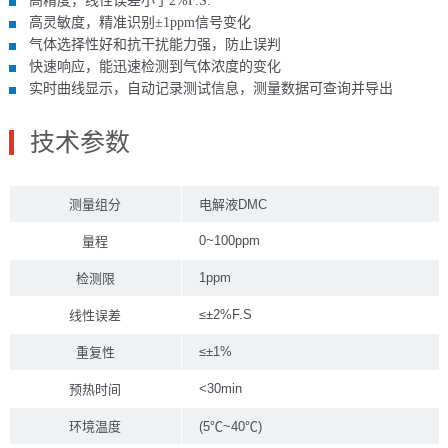
高精度，线性误差小于2%F.S.
高灵敏度，精准识别±1ppm信号变化
气体选择性好和抗干扰能力强，防止误判
快速响应，能迅速检测到气体浓度的变化
实时曲线显示，自动记录测试信息，测量数据可查询并导出
技术参数
测量组分
电解液DMC
0~100ppm
量程
1ppm
检测限
≤±2%F.S
线性误差
≤±1%
重复性
<30min
预热时间
环境温度
(5℃~40℃)