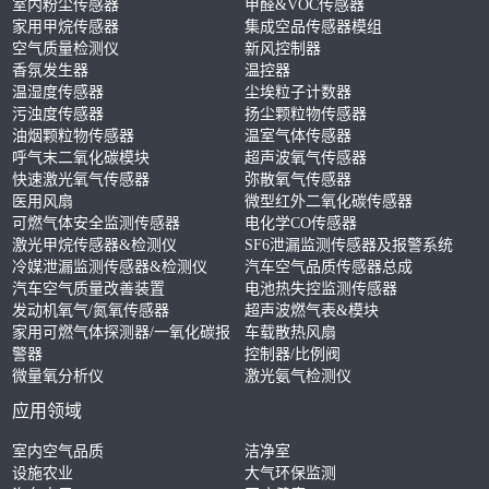
室内粉尘传感器
甲醛&VOC传感器
家用甲烷传感器
集成空品传感器模组
空气质量检测仪
新风控制器
香氛发生器
温控器
温湿度传感器
尘埃粒子计数器
污浊度传感器
扬尘颗粒物传感器
油烟颗粒物传感器
温室气体传感器
呼气末二氧化碳模块
超声波氧气传感器
快速激光氧气传感器
弥散氧气传感器
医用风扇
微型红外二氧化碳传感器
可燃气体安全监测传感器
电化学CO传感器
激光甲烷传感器&检测仪
SF6泄漏监测传感器及报警系统
冷媒泄漏监测传感器&检测仪
汽车空气品质传感器总成
汽车空气质量改善装置
电池热失控监测传感器
发动机氧气/氮氧传感器
超声波燃气表&模块
家用可燃气体探测器/一氧化碳报
车载散热风扇
警器
控制器/比例阀
微量氧分析仪
激光氨气检测仪
应用领域
室内空气品质
洁净室
设施农业
大气环保监测