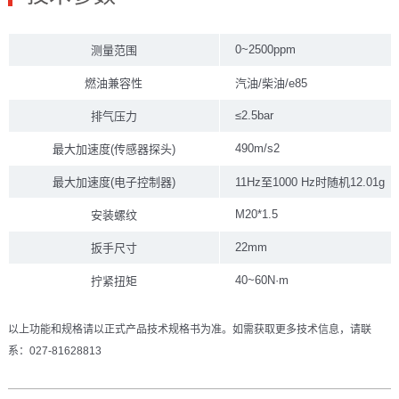
0~2500ppm
测量范围
燃油兼容性
汽油/柴油/e85
≤2.5bar
排气压力
490m/s2
最大加速度(传感器探头)
最大加速度(电子控制器)
11Hz至1000 Hz时随机12.01g
M20*1.5
安装螺纹
22mm
扳手尺寸
40~60N·m
拧紧扭矩
以上功能和规格请以正式产品技术规格书为准。如需获取更多技术信息，请联
系：027-81628813