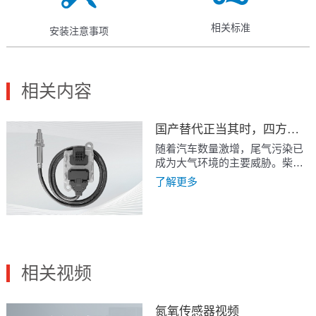
相关标准
安装注意事项
相关内容
国产替代正当其时，四方光电引领柴油发动机氮氧传感器技术突破
随着汽车数量激增，尾气污染已
成为大气环境的主要威胁。柴油
车排放的氮氧化物（NOx）和颗
了解更多
粒物（PM）不仅危害人体健康，
还会加剧温室效应、破坏臭氧
层。为应对这一挑战，国家实施
了史上最严的国六排放标准——
2023年7月全面推行的国六b标
准，将氮氧化物排放限值大幅降
相关视频
低41.7%，严控至每公里35毫
克。
氮氧传感器视频