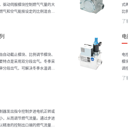
，驱动伺服模块控制燃气气量的大
式
燃气和空气能按设定的比例混合，
比
的排放，提高热效率。该系列产品
提
了
后预混二种控制方式。
通
功
列
电
制
由自动截止模块、比例调节模块、
电
要特点是采用双分段出气。冬季采
模
单分段出气，可解决冬季水温调不
调
题，便于对水温的调节控制。产品
介
了
能降耗，是南方采暖的主打产品。
出
制器发出指令控制步进电机正转或
小，从而调节燃气流量。通过步进
以精准的控制出口端的燃气流量，