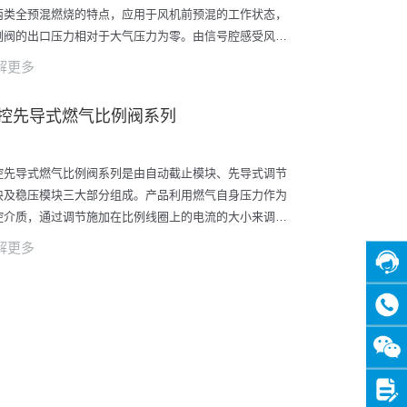
两类全预混燃烧的特点，应用于风机前预混的工作状态，
例阀的出口压力相对于大气压力为零。由信号腔感受风机
供的空气压力信号，驱动伺服模块控制燃气气量的大小。
解更多
过电磁比例模块（或电机）对阀门小功率端（起点）和大
率端（终点）的调整来实现对空气过剩系数进行有效的控
控先导式燃气比例阀系列
。
控先导式燃气比例阀系列是由自动截止模块、先导式调节
块及稳压模块三大部分组成。产品利用燃气自身压力作为
控介质，通过调节施加在比例线圈上的电流的大小来调整
质的压力信号，进而驱动比例阀口球阀位移，调整燃气输
解更多
压力。
在线
客服
咨询
热线
关注
微信