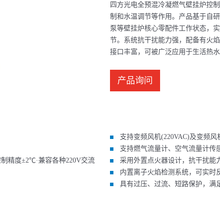
四方光电全预混冷凝燃气壁挂炉控制
制和水温调节等作用。产品基于自研
泵等壁挂炉核心零配件工作状态，实
节。系统抗干扰能力强，配备有火焰
接口丰富，可被广泛应用于生活热水
产品询问
支持变频风机(220VAC)及变频风机(
支持燃气流量计、空气流量计传
精度±2℃·兼容各种220V交流
采用外置点火器设计，抗干扰能
内置离子火焰检测系统，可实时
具有过压、过流、短路保护，满足Cl