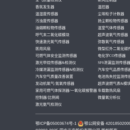
香氛发生器
温控器
温湿度传感器
尘埃粒子计数器
污浊度传感器
扬尘颗粒物传感器
油烟颗粒物传感器
温室气体传感器
呼气末二氧化碳模块
超声波氧气传感器
快速激光氧气传感器
弥散氧气传感器
医用风扇
微型红外二氧化碳
可燃气体安全监测传感器
电化学CO传感器
激光甲烷传感器&检测仪
SF6泄漏监测传感
冷媒泄漏监测传感器&检测仪
汽车空气品质传感
汽车空气质量改善装置
电池热失控监测传
发动机氧气/氮氧传感器
超声波燃气表&模
家用可燃气体探测器/一氧化碳报警器
车载散热风扇
控制器/比例阀
微量氧分析仪
激光氨气检测仪
鄂ICP备05003674号-1
鄂公网安备 4201850200