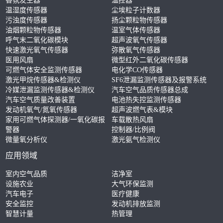
香氛发生器
温控器
温湿度传感器
尘埃粒子计数器
污浊度传感器
扬尘颗粒物传感器
油烟颗粒物传感器
温室气体传感器
呼气末二氧化碳模块
超声波氧气传感器
快速激光氧气传感器
弥散氧气传感器
医用风扇
微型红外二氧化碳传感器
可燃气体安全监测传感器
电化学CO传感器
激光甲烷传感器&检测仪
SF6泄漏监测传感器及报警系统
冷媒泄漏监测传感器&检测仪
汽车空气品质传感器总成
汽车空气质量改善装置
电池热失控监测传感器
发动机氧气/氮氧传感器
超声波燃气表&模块
家用可燃气体探测器/一氧化碳报
车载散热风扇
警器
控制器/比例阀
微量氧分析仪
激光氨气检测仪
应用领域
室内空气品质
洁净室
设施农业
大气环保监测
汽车电子
医疗健康
安全监控
发动机排放监测
智慧计量
热管理