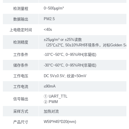
0~500μg/m³
检测量程
PM2.5
数据输出
<40s
上电稳定时间
±25μg/m³ or ±25%读数
检测精度
（25℃±2℃, 50±10%RH环境条件，对标Golden Sam
工作条件
-10°C~50°C, 0~95%RH(非凝结)
储存条件
-30°C~60°C, 0~95%RH(非凝结)
工作电压
DC 5V±0.5V; 纹波<50mV
≤90mA
工作电流
① UART_TTL
信号输出
② PWM
采样方式
加热对流
W59*H45*D20(mm)
产品尺寸