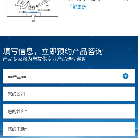
2029年间增长 8%，到2029年市
博会。为满足国内某知名暖通空
了解更多
场总规模将达到约 28 亿美元，在
调（HVAC）企业产品开发需
消费、工业、汽车和医疗这4大领
要，公司依托多年传感器和仪器
域都有所增长。
开发的基础，为客户开发成功一
套集成的空气品质模组，包含
PM2.5、CO2、甲醛、磁辐射和
温湿度等多种指标。
填写信息，立即预约产品咨询
产品专家将为您提供专业产品选型帮助