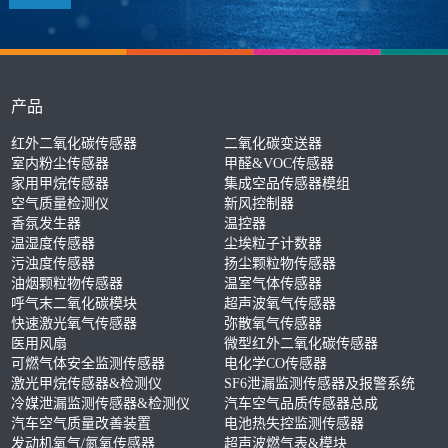
产品
红外二氧化碳传感器
二氧化碳变送器
室内粉尘传感器
甲醛&VOC传感器
家用甲烷传感器
集成空品传感器模组
空气质量检测仪
新风控制器
香氛发生器
温控器
温湿度传感器
尘埃粒子计数器
污浊度传感器
扬尘颗粒物传感器
油烟颗粒物传感器
温室气体传感器
呼气末二氧化碳模块
超声波氧气传感器
快速激光氧气传感器
弥散氧气传感器
医用风扇
微型红外二氧化碳传感器
可燃气体安全监测传感器
电化学CO传感器
激光甲烷传感器&检测仪
SF6泄漏监测传感器及报警系统
冷媒泄漏监测传感器&检测仪
汽车空气品质传感器总成
汽车空气质量改善装置
电池热失控监测传感器
发动机氧气/氮氧传感器
超声波燃气表&模块