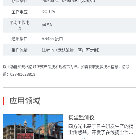
存储条件
-40~85℃，0~95%RH(非凝结)
DC 12V
工作电压
平均工作电
≤4.5A
流
通讯接口
RS485 接口
采样流量
1L/min（默认流量，客户可定制）
以上功能和规格请以正式产品技术规格书为准。如需获取更多技术信息，请联
系：027-81628813
应用领域
扬尘监测仪
四方光电基于自主研发生产的扬
尘传感器，开发了在线扬尘监测
模组，其内部配置加热除湿装