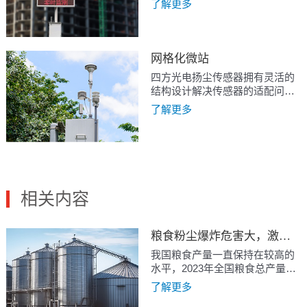
了解更多
置，消除水雾影响；配置超声波
流量传感器，通过对气泵采样流
量的监测与反馈调节，实现长期
运行过程中采样流量恒定。
网格化微站
四方光电扬尘传感器拥有灵活的
结构设计解决传感器的适配问
题，衍生出了不受采样流量影响
了解更多
的扬尘传感器PM3006S-P，满足
不同使用工况的不同应用需求。
相关内容
粮食粉尘爆炸危害大，激光粉尘传感器在保障粮仓安全中的关键作用
我国粮食产量一直保持在较高的
水平，2023年全国粮食总产量
13908.2亿斤。如此巨大的粮食产
了解更多
量也带来了大量粮食储备、加