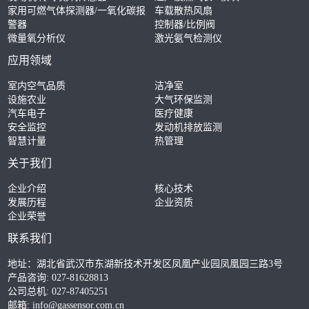
家用可燃气体探测器/一氧化碳报
车载散热风扇
警器
控制器/比例阀
微量氧分析仪
激光氨气检测仪
应用领域
室内空气品质
洁净室
设施农业
大气环保监测
汽车电子
医疗健康
安全监控
发动机排放监测
智慧计量
热管理
关于我们
企业介绍
核心技术
发展历程
企业资质
企业荣誉
联系我们
地址：湖北省武汉市东湖新技术开发区凤凰产业园凤凰园三路3号
产品咨询: 027-81628813
公司总机: 027-87405251
邮箱:
info@gassensor.com.cn