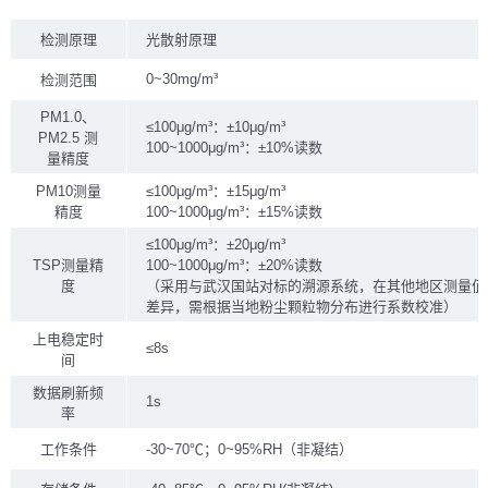
检测原理
光散射原理
0~30mg/m³
检测范围
PM1.0、
≤100μg/m³：±10μg/m³
PM2.5 测
100~1000μg/m³：±10%读数
量精度
PM10测量
≤100μg/m³：±15μg/m³
精度
100~1000μg/m³：±15%读数
≤100μg/m³：±20μg/m³
TSP测量精
100~1000μg/m³：±20%读数
度
（采用与武汉国站对标的溯源系统，在其他地区测量值
差异，需根据当地粉尘颗粒物分布进行系数校准）
上电稳定时
≤8s
间
数据刷新频
1s
率
工作条件
-30~70℃；0~95%RH（非凝结）