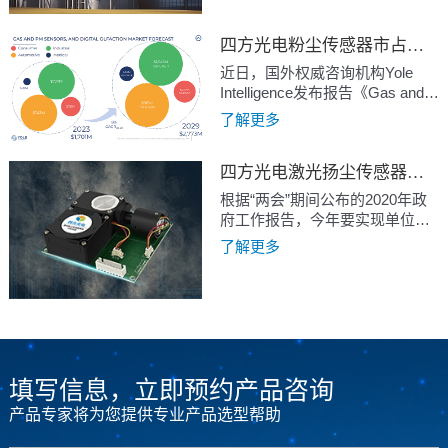
工、运输需求，其中粮食安全的
保障十分重要。粮食加工、仓
储、运输及散粮装卸过程中均会
四方光电粉尘传感器市占比第一，深耕技术引领行业发展
产生粮食粉尘，粮食粉尘作为一
近日，国外权威咨询机构Yole
种不导电的可燃性粉尘，在与空
Intelligence发布报告《Gas and
气混合后达到一定浓度时，如果
Particle sensors 2024》，报告对
了解更多
遇到足够能量的点火源，就有可
气体和粉尘传感器全球市场进行
能被点燃并发生有巨大破坏力的
了调研，分析了气体和粉尘传感
粉尘爆炸，如何预防粮食粉尘爆
四方光电激光扬尘传感器助力打赢蓝天保卫战
器的市场现状、具体的细分市场
炸是粮食企业安全生产的一大课
和未来发展趋势，报告显示气体
根据“两会”期间公布的2020年政
题。
和粉尘传感器市场在2023年至
府工作报告，今年要实现单位国
2029年间增长 8%，到2029年市
内生产总值能耗和主要污染物排
了解更多
场总规模将达到约 28 亿美元，在
放量继续下降；深化重点地区大
消费、工业、汽车和医疗这4大领
气污染治理攻坚；要打好蓝天、
域都有所增长。
碧水、净土保卫战，实现污染防
治攻坚战阶段性目标。2020年是
打赢蓝天保卫战、“十三五”规划
的全面收官之年，我国...
填写信息，立即预约产品咨询
产品专家将为您提供专业产品选型帮助