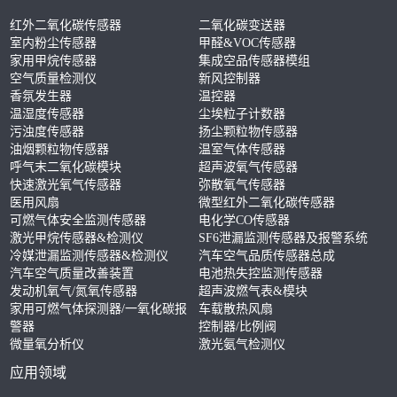
红外二氧化碳传感器
二氧化碳变送器
室内粉尘传感器
甲醛&VOC传感器
家用甲烷传感器
集成空品传感器模组
空气质量检测仪
新风控制器
香氛发生器
温控器
温湿度传感器
尘埃粒子计数器
污浊度传感器
扬尘颗粒物传感器
油烟颗粒物传感器
温室气体传感器
呼气末二氧化碳模块
超声波氧气传感器
快速激光氧气传感器
弥散氧气传感器
医用风扇
微型红外二氧化碳传感器
可燃气体安全监测传感器
电化学CO传感器
激光甲烷传感器&检测仪
SF6泄漏监测传感器及报警系统
冷媒泄漏监测传感器&检测仪
汽车空气品质传感器总成
汽车空气质量改善装置
电池热失控监测传感器
发动机氧气/氮氧传感器
超声波燃气表&模块
家用可燃气体探测器/一氧化碳报
车载散热风扇
警器
控制器/比例阀
微量氧分析仪
激光氨气检测仪
应用领域