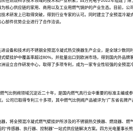
在燃烧科学技术领域的技术和产业积累，四方光电于2022年组建了博
器为核心供应链的家用、商用以及工业用燃气锅炉的产业生态。目前，公
的技术研发上已取得突破，得到行业专家的认可。同时建立了全预混冷凝
核心部件优势企业进行了合作洽谈。
设备和技术的不锈钢全预混冷凝式热交换器生产企业，是全球少数同时
凝式壁挂炉中覆盖率超过80%，并批量出口到欧洲市场，得到国内外品牌
洲设立合作研发中心，取得了多项专利，成为一家专业性较强的全预混冷
燃气比例阀领域沉淀近二十年，是国内燃气具行业中重要的标准主编或参编
作会议。公司已取得专利三十多项，其中燃气比例阀产品被评为“广东省名牌产
，将全预混冷凝式燃气壁挂炉所涉及的不锈钢热交换器、燃烧器、燃气
的“传感器、执行器、控制器”一站式供应链解决方案。四方光电董事长