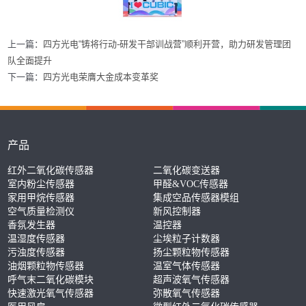
上一篇：
四方光电“铸将行动-研发干部训战营”顺利开营，助力研发管理团
队全面提升
下一篇：
四方光电荣膺大金成本变革奖
产品
红外二氧化碳传感器
二氧化碳变送器
室内粉尘传感器
甲醛&VOC传感器
家用甲烷传感器
集成空品传感器模组
空气质量检测仪
新风控制器
香氛发生器
温控器
温湿度传感器
尘埃粒子计数器
污浊度传感器
扬尘颗粒物传感器
油烟颗粒物传感器
温室气体传感器
呼气末二氧化碳模块
超声波氧气传感器
快速激光氧气传感器
弥散氧气传感器