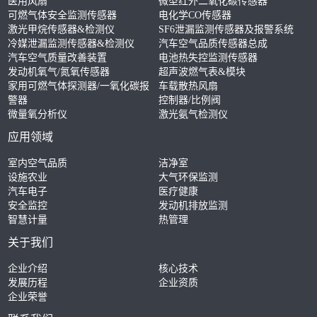
医用风扇
微型红外二氧化碳传感器
可燃气体安全监测传感器
电化学CO传感器
激光甲烷传感器&检测仪
SF6泄漏监测传感器及报警系统
冷媒泄漏监测传感器&检测仪
汽车空气品质传感器总成
汽车空气质量改善装置
电池热失控监测传感器
发动机氧气/氮氧传感器
超声波燃气表&模块
家用可燃气体探测器/一氧化碳报
车载散热风扇
警器
控制器/比例阀
微量氧分析仪
激光氨气检测仪
应用领域
室内空气品质
洁净室
设施农业
大气环保监测
汽车电子
医疗健康
安全监控
发动机排放监测
智慧计量
热管理
关于我们
企业介绍
核心技术
发展历程
企业资质
企业荣誉