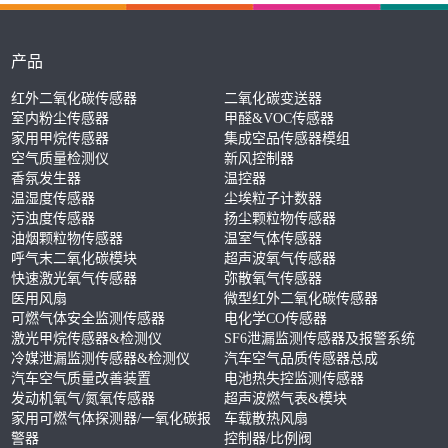
示报警点的位置；检测仪采用大容量锂电池供电，连续工作
时间长，可重复充电使用，标准Type-C充电接口，可随时随
地进行充电。
产品
红外二氧化碳传感器
二氧化碳变送器
室内粉尘传感器
甲醛&VOC传感器
家用甲烷传感器
集成空品传感器模组
空气质量检测仪
新风控制器
香氛发生器
温控器
温湿度传感器
尘埃粒子计数器
污浊度传感器
扬尘颗粒物传感器
油烟颗粒物传感器
温室气体传感器
呼气末二氧化碳模块
超声波氧气传感器
快速激光氧气传感器
弥散氧气传感器
医用风扇
微型红外二氧化碳传感器
可燃气体安全监测传感器
电化学CO传感器
激光甲烷传感器&检测仪
SF6泄漏监测传感器及报警系统
冷媒泄漏监测传感器&检测仪
汽车空气品质传感器总成
汽车空气质量改善装置
电池热失控监测传感器
发动机氧气/氮氧传感器
超声波燃气表&模块
家用可燃气体探测器/一氧化碳报
车载散热风扇
警器
控制器/比例阀