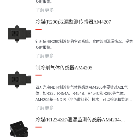
及时报警。
了解更多
冷媒(R290)泄漏监测传感器AM4207
针对使用R290制冷剂的空调系统，实时监测泄漏情况，提供
及时报警。
了解更多
制冷剂气体传感器AM4205
四方光电NDIR制冷剂气体传感器AM4205主要针对A2L气
体，如R32、R454A、R454B、R454C和R290等气体。
AM4205基于NDIR（非色散红外）技术，可以检测和监测制
冷剂泄漏并提供早期预警，具有响应速度快、精度高、长期
了解更多
稳定性好等优点。该传感器采用标准气体开发，并通过四方
自有校准技术进行有效校准，广泛用于商业/运输/工业制冷、
冷媒(R1234ZE)泄漏监测传感器AM4204-...
汽车空调、商用空调、热泵等领域的制冷剂泄漏检测或监
测。