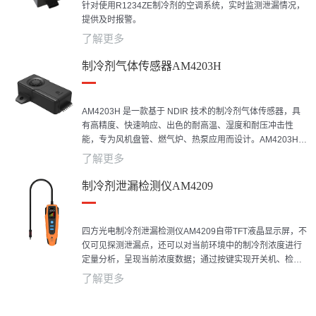
针对使用R1234ZE制冷剂的空调系统，实时监测泄漏情况，
提供及时报警。
了解更多
制冷剂气体传感器AM4203H
AM4203H 是一款基于 NDIR 技术的制冷剂气体传感器，具
有高精度、快速响应、出色的耐高温、湿度和耐压冲击性
能，专为风机盘管、燃气炉、热泵应用而设计。AM4203H还
保持集成缓解/关闭功能，内置继电器设计，为HVAC&R设备
了解更多
提供更方便、更灵活的风机和压缩机干接触控制，确保制冷
剂检测系统的高可靠性。高度集成的AM4203H符合UL
制冷剂泄漏检测仪AM4209
60335-2-40 和 UL 60335-2-89 标准，是用于HVAC和制冷
设备的可靠传感解决方案。
四方光电制冷剂泄漏检测仪AM4209自带TFT液晶显示屏，不
仅可见探测泄漏点，还可以对当前环境中的制冷剂浓度进行
定量分析，呈现当前浓度数据；通过按键实现开关机、检测
启停、设定检测灵敏度、自动/手动调零切换；当探测到被测
了解更多
环境中有制冷剂泄漏，显示屏会根据浓度不同进行泄漏等级
显示，且蜂鸣器发出声音提示，鹅颈探头前端的红色LED提