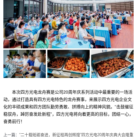
本次四方光电龙舟赛是公司20周年庆系列活动中最重要的一场活
动，通过打造具有四方光电特色的龙舟赛事，来展示四方光电企业文
化的丰硕成果和四方团队勤劳勇敢、拼搏向上的精神风貌。“击鼓催征
稳驭舟，踔厉奋发赴新程”，四方光电将向着更高的目标，团结一心，
奋勇前行！
上一篇：
“二十载砥砺奋进，新征程再创辉煌”四方光电20周年庆典大会隆重