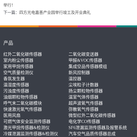
举行！
下一篇：
四方光电嘉善产业园举行竣工及开业典礼
产品
红外二氧化碳传感器
二氧化碳变送器
室内粉尘传感器
甲醛&VOC传感器
家用甲烷传感器
集成空品传感器模组
空气质量检测仪
新风控制器
香氛发生器
温控器
温湿度传感器
尘埃粒子计数器
污浊度传感器
扬尘颗粒物传感器
油烟颗粒物传感器
温室气体传感器
呼气末二氧化碳模块
超声波氧气传感器
快速激光氧气传感器
弥散氧气传感器
医用风扇
微型红外二氧化碳传感器
可燃气体安全监测传感器
电化学CO传感器
激光甲烷传感器&检测仪
SF6泄漏监测传感器及报警系统
冷媒泄漏监测传感器&检测仪
汽车空气品质传感器总成