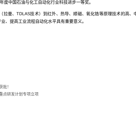
21年度中国石油与化工自动化行业科技进步一等奖。
（拉曼、TDLAS技术）到红外、热导、顺磁、氧化锆等原理技术的高、
产业、提高工业流程自动化水平具有重要意义。
获批！
重点研发计划专项立项