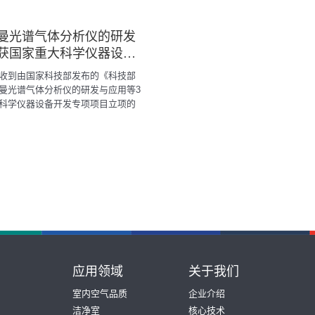
拉曼光谱气体分析仪的研发
”获国家重大科学仪器设备
项立项
收到由国家科技部发布的《科技部
曼光谱气体分析仪的研发与应用等3
科学仪器设备开发专项项目立项的
发财【2012】1023号），公司牵
激光拉曼光谱气体分析仪的研发与应
得立项，并获批专项资金2114万元。
应用领域
关于我们
室内空气品质
企业介绍
洁净室
核心技术