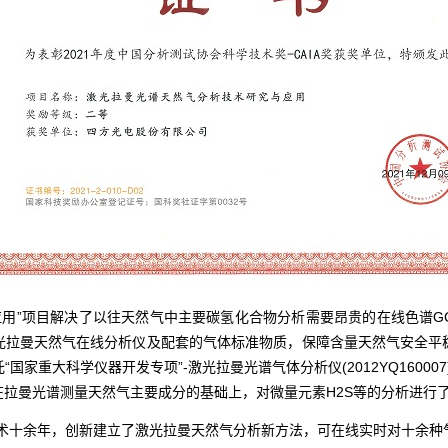
应用”项目解决了以往天然气中主要碳氢化合物分析需要昂贵的在线色谱G
光拉曼天然气在线分析仪及配套的气体标准物质，保障含量天然气安全平
家重大科学仪器开发专项”-激光拉曼光谱气体分析仪(2012YQ1600
拉曼光谱测量天然气主要成分的基础上，对微量元素H2S等的分析进行
术十余年，创新建立了激光拉曼天然气分析新方法，可在线实时对十余种