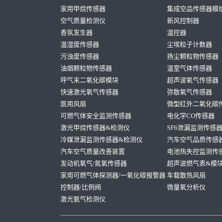
家用甲烷传感器
集成空品传感器模
空气质量检测仪
新风控制器
香氛发生器
温控器
温湿度传感器
尘埃粒子计数器
污浊度传感器
扬尘颗粒物传感器
油烟颗粒物传感器
温室气体传感器
呼气末二氧化碳模块
超声波氧气传感器
快速激光氧气传感器
弥散氧气传感器
医用风扇
微型红外二氧化碳
可燃气体安全监测传感器
电化学CO传感器
激光甲烷传感器&检测仪
SF6泄漏监测传感
冷媒泄漏监测传感器&检测仪
汽车空气品质传感
汽车空气质量改善装置
电池热失控监测传
发动机氧气/氮氧传感器
超声波燃气表&模
家用可燃气体探测器/一氧化碳报警器
车载散热风扇
控制器/比例阀
微量氧分析仪
激光氨气检测仪