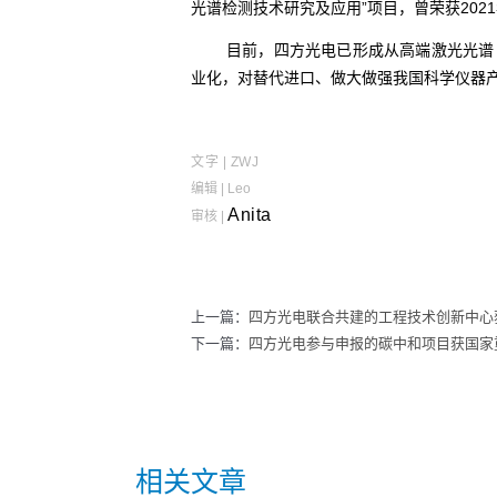
光谱检测技术研究及应用”项目，曾荣获20
目前，四方光电已形成从高端激光光谱
业化，对替代进口、做大做强我国科学仪器
文字 | ZWJ
编辑 | Leo
Anita
审核 |
上一篇：
四方光电联合共建的工程技术创新中心
下一篇：
四方光电参与申报的碳中和项目获国家
相关文章