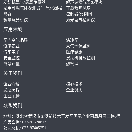
发动机氧气/氮氧传感器
超声波燃气表&模块
家用可燃气体探测器/一氧化碳报
车载散热风扇
警器
控制器/比例阀
微量氧分析仪
激光氨气检测仪
应用领域
室内空气品质
洁净室
设施农业
大气环保监测
汽车电子
医疗健康
安全监控
发动机排放监测
智慧计量
热管理
关于我们
企业介绍
核心技术
发展历程
企业资质
企业荣誉
联系我们
地址：湖北省武汉市东湖新技术开发区凤凰产业园凤凰园三路3号
产品咨询: 027-81628813
公司总机: 027-87405251