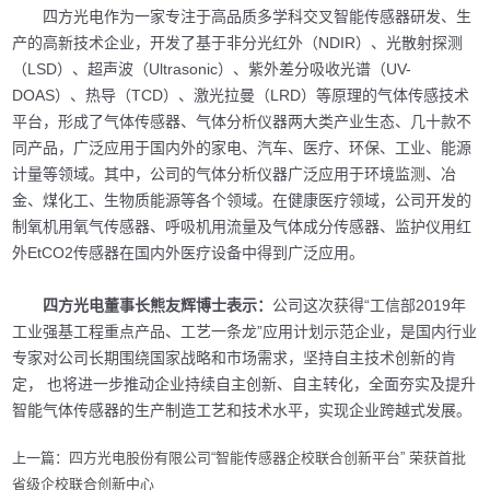
四方光电作为一家专注于高品质多学科交叉智能传感器研发、生
产的高新技术企业，开发了基于非分光红外（NDIR）、光散射探测
（LSD）、超声波（Ultrasonic）、紫外差分吸收光谱（UV-
DOAS）、热导（TCD）、激光拉曼（LRD）等原理的气体传感技术
平台，形成了气体传感器、气体分析仪器两大类产业生态、几十款不
同产品，广泛应用于国内外的家电、汽车、医疗、环保、工业、能源
计量等领域。其中，公司的气体分析仪器广泛应用于环境监测、冶
金、煤化工、生物质能源等各个领域。在健康医疗领域，公司开发的
制氧机用氧气传感器、呼吸机用流量及气体成分传感器、监护仪用红
外EtCO2传感器在国内外医疗设备中得到广泛应用。
四方光电董事长熊友辉博士表示：
公司这次获得“工信部2019年
工业强基工程重点产品、工艺一条龙”应用计划示范企业，是国内行业
专家对公司长期围绕国家战略和市场需求，坚持自主技术创新的肯
定， 也将进一步推动企业持续自主创新、自主转化，全面夯实及提升
智能气体传感器的生产制造工艺和技术水平，实现企业跨越式发展。
上一篇：
四方光电股份有限公司“智能传感器企校联合创新平台” 荣获首批
省级企校联合创新中心