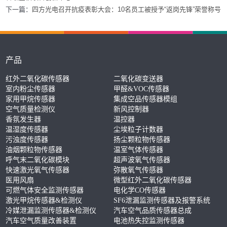
下一篇：
四方光电召开抗疫表彰大会：10名员工被授予“返岗先锋”荣誉称号
产品
红外二氧化碳传感器
二氧化碳变送器
室内粉尘传感器
甲醛&VOC传感器
家用甲烷传感器
集成空品传感器模组
空气质量检测仪
新风控制器
香氛发生器
温控器
温湿度传感器
尘埃粒子计数器
污浊度传感器
扬尘颗粒物传感器
油烟颗粒物传感器
温室气体传感器
呼气末二氧化碳模块
超声波氧气传感器
快速激光氧气传感器
弥散氧气传感器
医用风扇
微型红外二氧化碳传感器
可燃气体安全监测传感器
电化学CO传感器
激光甲烷传感器&检测仪
SF6泄漏监测传感器及报警系统
冷媒泄漏监测传感器&检测仪
汽车空气品质传感器总成
汽车空气质量改善装置
电池热失控监测传感器