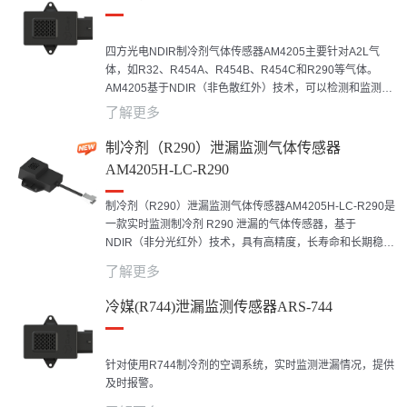
四方光电NDIR制冷剂气体传感器AM4205主要针对A2L气
体，如R32、R454A、R454B、R454C和R290等气体。
AM4205基于NDIR（非色散红外）技术，可以检测和监测制
冷剂泄漏并提供早期预警，具有响应速度快、精度高、长期
了解更多
稳定性好等优点。该传感器采用标准气体开发，并通过四方
自有校准技术进行有效校准，广泛用于商业/运输/工业制冷、
制冷剂（R290）泄漏监测气体传感器
汽车空调、商用空调、热泵等领域的制冷剂泄漏检测或监
AM4205H-LC-R290
测。
制冷剂（R290）泄漏监测气体传感器AM4205H-LC-R290是
一款实时监测制冷剂 R290 泄漏的气体传感器，基于
NDIR（非分光红外）技术，具有高精度，长寿命和长期稳定
性好，可靠性高的特点。传感器解决方案便于集成在安全报
了解更多
警监测设备中。
冷媒(R744)泄漏监测传感器ARS-744
针对使用R744制冷剂的空调系统，实时监测泄漏情况，提供
及时报警。