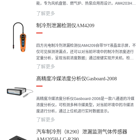
能，专为风机盘管、燃气炉、热泵应用而设计。AM4203H还
保持集成缓解/关闭功能，内置继电器设计，为HVAC&R设备
了解更多
提供更方便、更灵活的风机和压缩机干接触控制，确保制冷
剂检测系统的高可靠性。高度集成的AM4203H符合UL
制冷剂泄漏检测仪AM4209
60335-2-40 和 UL 60335-2-89 标准，是用于HVAC和制冷
设备的可靠传感解决方案。
四方光电制冷剂泄漏检测仪AM4209自带TFT液晶显示屏，不
仅可见探测泄漏点，还可以对当前环境中的制冷剂浓度进行
定量分析，呈现当前浓度数据；通过按键实现开关机、检测
启停、设定检测灵敏度、自动/手动调零切换；当探测到被测
了解更多
环境中有制冷剂泄漏，显示屏会根据浓度不同进行泄漏等级
显示，且蜂鸣器发出声音提示，鹅颈探头前端的红色LED提
高精度冷媒浓度分析仪Gasboard-2008
示报警点的位置；检测仪采用大容量锂电池供电，连续工作
时间长，可重复充电使用，标准Type-C充电接口，可随时随
地进行充电。
高精度冷媒浓度分析仪Gasboard-2008是一款八通道的冷媒
浓度分析仪，可检测多种冷媒类型，对当前环境中的冷媒浓
度进行分析，通过上位机进行实时数据显示。
了解更多
汽车制冷剂（R290）泄漏监测气体传感器
AM4205H-LC-R290